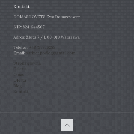
Kontakt
DOMASHOVETS Ewa Domaszoweć
NIP: 8241644507
Adres: Złota 7 / 1, 00-019 Warszawa
Telefon:
+48793836285
Email:
parkiet.podlog@gmail.com
Strona główna
Galeria
O nas
Oferta
Blog
Kontakt