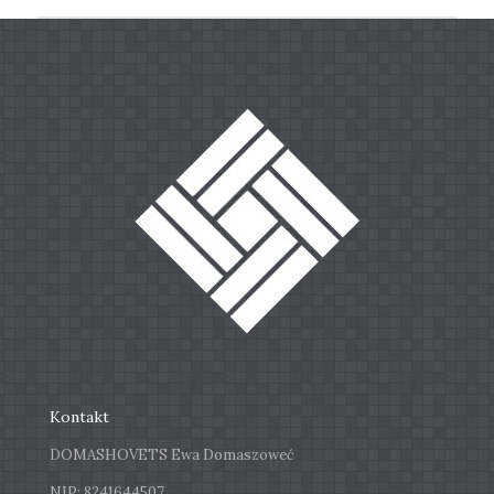
Kontakt
DOMASHOVETS Ewa Domaszoweć
NIP: 8241644507